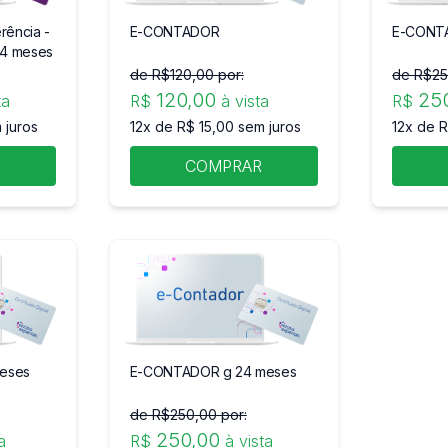
rência -
E-CONTADOR
E-CONT
24 meses
de R$
120
,00 por:
de R$
2
120
,00
25
ta
R$
à vista
R$
 juros
12x de R$ 15,00 sem juros
12x de R
R
COMPRAR
eses
E-CONTADOR g 24 meses
de R$
250
,00 por:
250
,00
a
R$
à vista