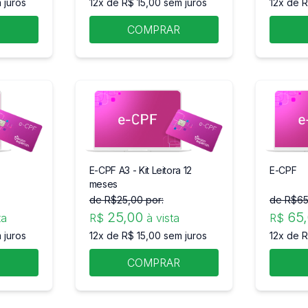
 juros
12x de R$ 15,00 sem juros
12x de R
R
COMPRAR
E-CPF A3 - Kit Leitora 12
E-CPF
meses
de R$
25
,00 por:
de R$
6
25
,00
65
ta
R$
à vista
R$
 juros
12x de R$ 15,00 sem juros
12x de R
R
COMPRAR