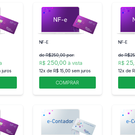
NF-E
NF-E
de R$
250
,00 por:
de R$
2
250
,00
25
a
R$
à vista
R$
 juros
12x de R$ 15,00 sem juros
12x de R
R
COMPRAR