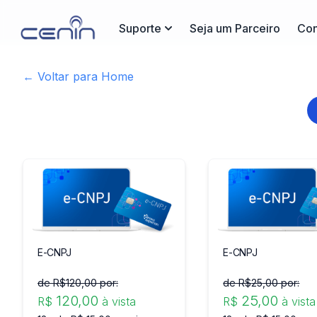
Suporte
Seja um Parceiro
Con
← Voltar para Home
E-CNPJ
E-CNPJ
de R$
120
,00 por:
de R$
25
,00 por:
120
,00
25
,00
R$
à vista
R$
à vista