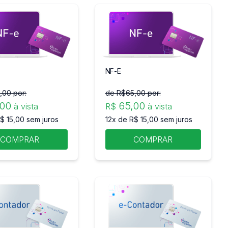
NF-E
5
,00 por:
de R$
65
,00 por:
,00
65
,00
à vista
R$
à vista
$ 15,00 sem juros
12x de R$ 15,00 sem juros
COMPRAR
COMPRAR