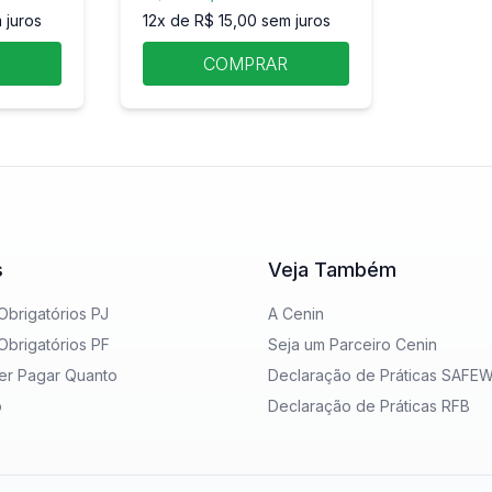
 juros
12x de R$ 15,00 sem juros
R
COMPRAR
s
Veja Também
brigatórios PJ
A Cenin
brigatórios PF
Seja um Parceiro Cenin
er Pagar Quanto
Declaração de Práticas SAFE
o
Declaração de Práticas RFB