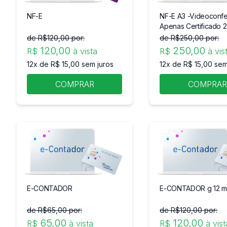
NF-E
NF-E A3 -Videoconfe
Apenas Certificado 
de R$
120
,00 por:
de R$
250
,00 por:
120
,00
250
,00
R$
à vista
R$
à vis
12x de R$ 15,00 sem juros
12x de R$ 15,00 sem
COMPRAR
COMPRA
E-CONTADOR
E-CONTADOR g 12 m
de R$
65
,00 por:
de R$
120
,00 por:
65
,00
120
,00
R$
à vista
R$
à vist