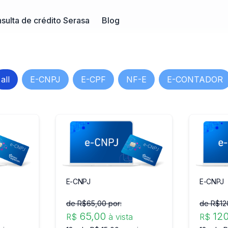
sulta de crédito Serasa
Blog
all
E-CNPJ
E-CPF
NF-E
E-CONTADOR
E-CNPJ
E-CNPJ
de R$
65
,00 por:
de R$
12
65
,00
12
R$
à vista
R$